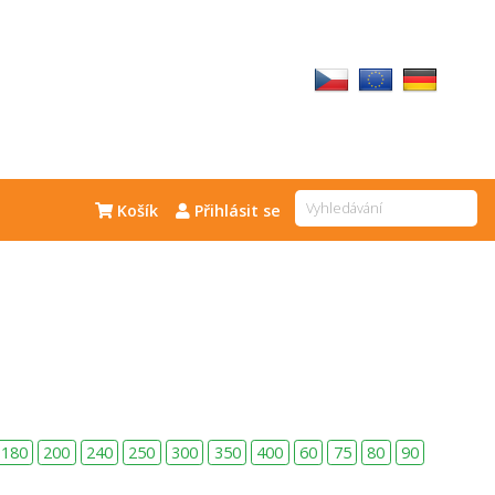
Košík
Přihlásit se
180
200
240
250
300
350
400
60
75
80
90