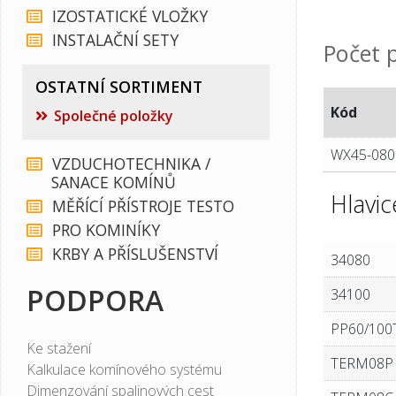
IZOSTATICKÉ VLOŽKY
INSTALAČNÍ SETY
Počet 
OSTATNÍ SORTIMENT
Kód
Společné položky
WX45-080
VZDUCHOTECHNIKA /
SANACE KOMÍNŮ
Hlavic
MĚŘÍCÍ PŘÍSTROJE TESTO
PRO KOMINÍKY
KRBY A PŘÍSLUŠENSTVÍ
34080
PODPORA
34100
PP60/10
Ke stažení
TERM08P
Kalkulace komínového systému
Dimenzování spalinových cest