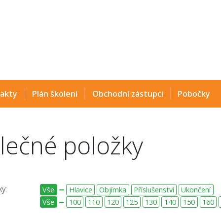
akty
Plán školení
Obchodní zástupci
Pobočky
lečné položky
y:
Vše
Hlavice
Objímka
Příslušenství
Ukončení
Vše
100
110
120
125
130
140
150
160