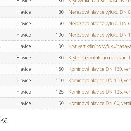
Hlavice
80
Kryt výfuku DN 80, plast UV če
Hlavice
80
Nerezová hlavice výfuku DN 8
Hlavice
60
Nerezová hlavice výfuku DN 6
Hlavice
100
Nerezová hlavice výfuku DN 1
A
Hlavice
100
Kryt vertikálního výfuku/nasá
I
Hlavice
80
Kryt horizontálního nasávání 
Hlavice
160
Komínová hlavice DN 160, verti
Hlavice
110
Komínová hlavice DN 110, verti
Hlavice
125
Komínová hlavice DN 125, verti
Hlavice
60
Komínová hlavice DN 60, vertiká
ka