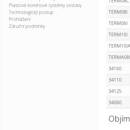
TERM08C
Plastové komínové systémy sestavy
TERM08I
Technologický postup
Prohlášení
TERM06I
Záruční podmínky
TERM10I
TERM10I
TERMA08
34160
34110
34125
34060
Objím