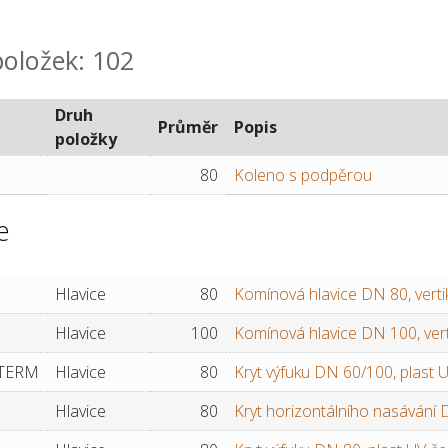
položek: 102
Druh
Průměr
Popis
položky
80
Koleno s podpěrou
e
Hlavice
80
Komínová hlavice DN 80, vertiká
Hlavice
100
Komínová hlavice DN 100, verti
0TERM
Hlavice
80
Kryt výfuku DN 60/100, plast 
Hlavice
80
Kryt horizontálního nasávání 