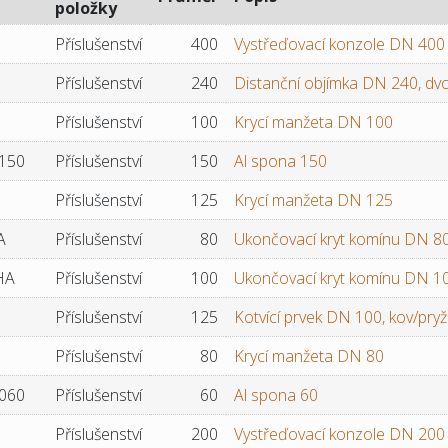
položky
Příslušenství
400
Vystřeďovací konzole DN 400
Příslušenství
240
Distanční objímka DN 240, dvoj
Příslušenství
100
Krycí manžeta DN 100
150
Příslušenství
150
Al spona 150
Příslušenství
125
Krycí manžeta DN 125
A
Příslušenství
80
Ukončovací kryt komínu DN 8
HA
Příslušenství
100
Ukončovací kryt komínu DN 1
Příslušenství
125
Kotvící prvek DN 100, kov/pryž
Příslušenství
80
Krycí manžeta DN 80
060
Příslušenství
60
Al spona 60
Příslušenství
200
Vystřeďovací konzole DN 200