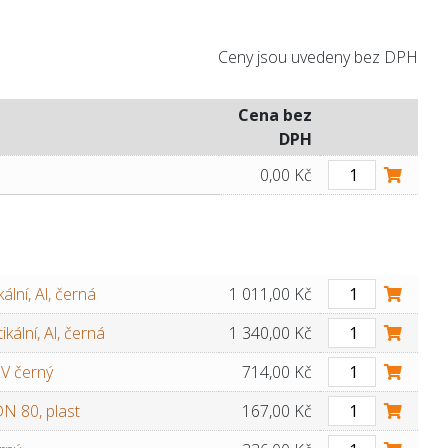
Ceny jsou uvedeny bez DPH
Cena bez
DPH
0,00 Kč
lní, Al, černá
1 011,00 Kč
kální, Al, černá
1 340,00 Kč
UV černý
714,00 Kč
DN 80, plast
167,00 Kč